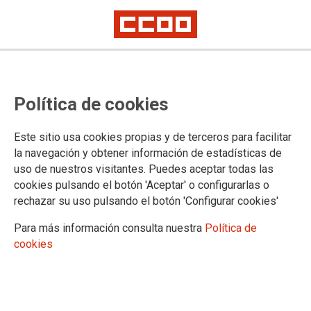
QUIENES SOMOS
Política de cookies
Comisión Ejecutiva
Este sitio usa cookies propias y de terceros para facilitar
la navegación y obtener información de estadísticas de
uso de nuestros visitantes. Puedes aceptar todas las
COMISIONES OBRERAS – FSC-SECTOR FERROVIARIO
cookies pulsando el botón 'Aceptar' o configurarlas o
Datos de contacto>
rechazar su uso pulsando el botón 'Configurar cookies'
Dirección: Avda. Ciudad de Barcelona, 10-1ª planta- 28007
Para más información consulta nuestra
Política de
Madrid.
cookies
Teléfono: 915066155
Web:http://www.ferroviario.fsc.ccoo.es
e-mail:ferroviario@fsc.ccoo.es
Composición de la Comisión Ejecutiva desde el XII Congreso