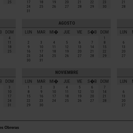
25
17
18
19
20
21
22
23
21
24
25
26
27
28
29
30
28
31
AGOSTO
B
DOM
LUN
MAR
MI�
JUE
VIE
S�B
DOM
LUN
4
1
11
2
3
4
5
6
7
8
6
18
9
10
11
12
13
14
15
13
25
16
17
18
19
20
21
22
20
23
24
25
26
27
28
29
27
30
31
NOVIEMBRE
B
DOM
LUN
MAR
MI�
JUE
VIE
S�B
DOM
LUN
3
1
2
3
4
5
6
7
10
8
9
10
11
12
13
14
6
17
15
16
17
18
19
20
21
13
24
22
23
24
25
26
27
28
20
31
29
30
27
es Obreras