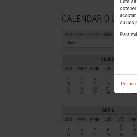
Este sit
obtener
aceptar 
CALENDARIO LABO
su uso 
Para má
Selecciona una comunidad autónoma:
ENERO
LUN
MAR
MI�
JUE
VIE
S�
1
2
4
5
6
7
8
9
Política
11
12
13
14
15
16
18
19
20
21
22
23
25
26
27
28
29
30
ABRIL
LUN
MAR
MI�
JUE
VIE
S�
1
2
3
5
6
7
8
9
10
12
13
14
15
16
17