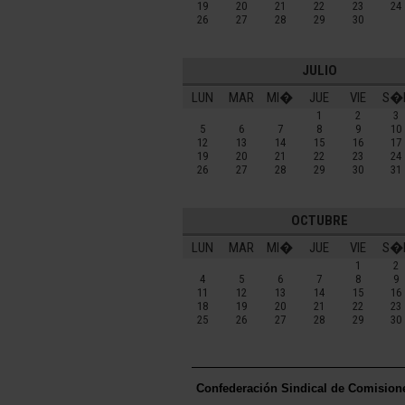
19
20
21
22
23
24
26
27
28
29
30
JULIO
LUN
MAR
MI�
JUE
VIE
S�
1
2
3
5
6
7
8
9
10
12
13
14
15
16
17
19
20
21
22
23
24
26
27
28
29
30
31
OCTUBRE
LUN
MAR
MI�
JUE
VIE
S�
1
2
4
5
6
7
8
9
11
12
13
14
15
16
18
19
20
21
22
23
25
26
27
28
29
30
Confederación Sindical de Comision