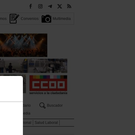
omos
Convenios
Multimedia
Calendario
Buscador
Multimedia
ados
Internacional
Salud Laboral