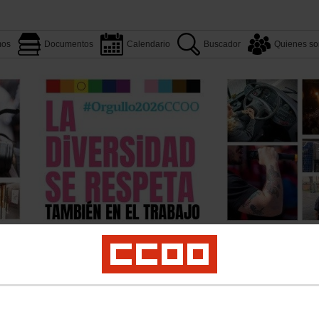
mos
Documentos
Calendario
Buscador
Quienes s
Aquí estamos
Documentos
Quienes somos
Convenios
os
Atención al cliente
Contratas Ferroviarias
Servicios a Bordo
Logirail
Priv
onferencia Adif- Grupo RENFE