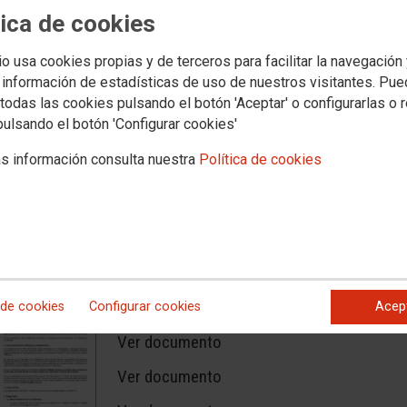
tica de cookies
01.04.2025
CONVOCATORIA CONFERENCIA SECCIÓN SINDICAL ESTATAL ADIF - G
io usa cookies propias y de terceros para facilitar la navegación
Convocatoria de la Conferencia de la Sección Sindical 
 información de estadísticas de uso de nuestros visitantes. Pu
todas las cookies pulsando el botón 'Aceptar' o configurarlas o 
Ver documento
pulsando el botón 'Configurar cookies'
s información consulta nuestra
Política de cookies
01.04.2025
REGLAMENTO CONFERENCIA SECCIÓN SINDICAL ESTATAL ADIF - G. 
 de cookies
Configurar cookies
Acep
Reglamento de la Sección Sindical Estatal Adif - G. Re
Ver documento
Ver documento