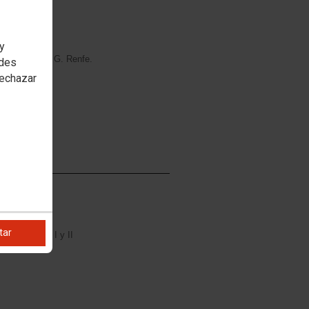
. RENFE
 y
Estatal Adif - G. Renfe.
edes
rechazar
RENFE
tar
nfe y anexos I y II