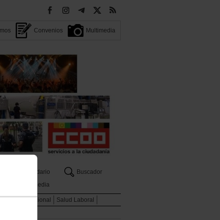
omos
Convenios
Multimedia
Calendario
Buscador
Multimedia
ados
Internacional
Salud Laboral