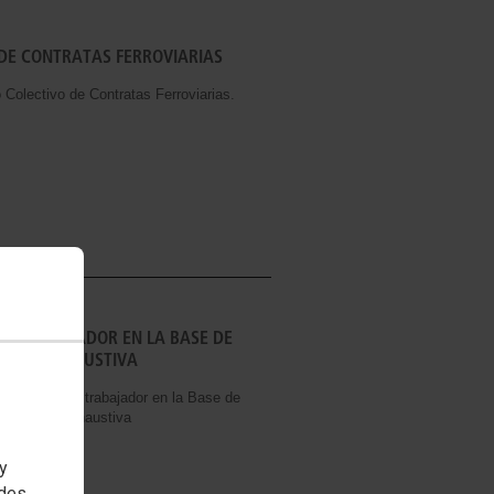
 DE CONTRATAS FERROVIARIAS
lectivo de Contratas Ferroviarias.
UN TRABAJADOR EN LA BASE DE
ACIÓN EXHAUSTIVA
nto de un trabajador en la Base de
stigación exhaustiva
 y
edes