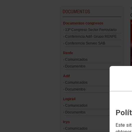
DOCUMENTOS
Documentos congresos
13º Congreso Sector Ferroviario
Conferencia Adif- Grupo RENFE
Conferencia Serveo SAB
Renfe
Comunicados
Documentos
Adif
Comunicados
Documentos
Logirail
Comunicados
Polí
Documentos
Iryo
Este sit
Comunicados
obtener