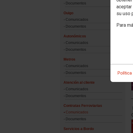
Documentos
aceptar 
su uso 
Ouigo
Comunicados
Para má
Documentos
Autonómicos
Comunicados
Documentos
Metros
Comunicados
Política
Documentos
Atención al cliente
Comunicados
Documentos
Contratas Ferroviarias
Comunicados
Documentos
Servicios a Bordo