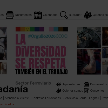
mos
Documentos
Calendario
Buscador
Quienes s
Aquí estamos
Documentos
Quienes somos
Convenios
os
Atención al cliente
Contratas Ferroviarias
Servicios a Bordo
Logirail
Priv
municados