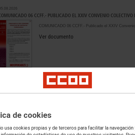
05.08.2026
COMUNICADO 06 CCFF.- PUBLICADO EL XXIV CONVENIO COLECTIVO
COMUNICADO 06 CCFF.- Publicado el XXIV Convenio Co
Ver documento
23.07.2026
COMUNICADO 13 SECTOR.- CCOO LAMENTA EL FALLECIMIENTO DE 
MANTENIMIENTO DE RENFE EN VILLAVERDE Y EXIGE UNA INVESTIG
COMUNICADO 13 SECTOR.- CCOO lamenta el fallecimie
tica de cookies
Mantenimiento de Renfe en Villaverde y exige una inve
Ver documento
io usa cookies propias y de terceros para facilitar la navegación
 información de estadísticas de uso de nuestros visitantes. Pu