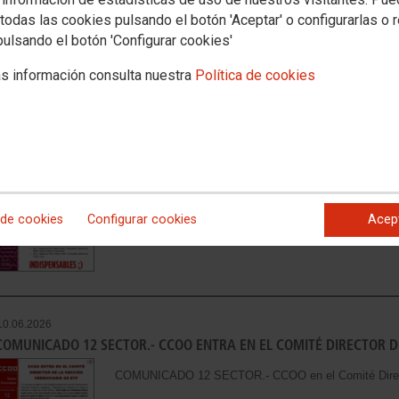
todas las cookies pulsando el botón 'Aceptar' o configurarlas o 
pulsando el botón 'Configurar cookies'
s información consulta nuestra
Política de cookies
15.07.2026
COMUNICADO 05 CCFF.- MACRO CONTRATOS DE LIMPIEZA GRUPO R
COMUNICADO 05 CCFF.- Macro contrato de limpieza 
Ver documento
 de cookies
Configurar cookies
Acep
10.06.2026
COMUNICADO 12 SECTOR.- CCOO ENTRA EN EL COMITÉ DIRECTOR DE
COMUNICADO 12 SECTOR.- CCOO en el Comité Directo