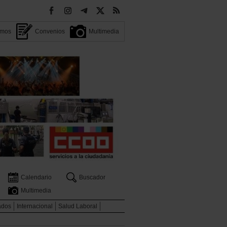
omos
Convenios
Multimedia
Calendario
Buscador
Multimedia
ados
Internacional
Salud Laboral