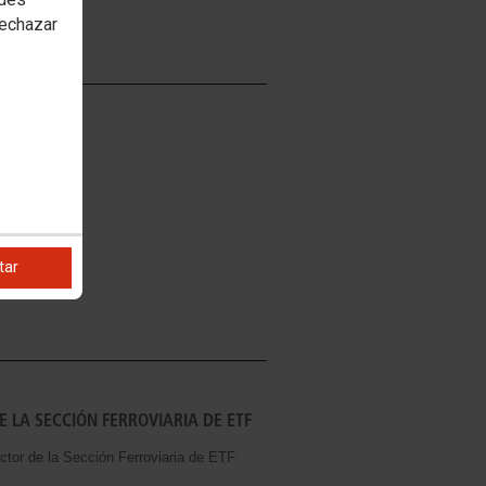
rechazar
ENFE
Grupo Renfe
tar
 LA SECCIÓN FERROVIARIA DE ETF
r de la Sección Ferroviaria de ETF