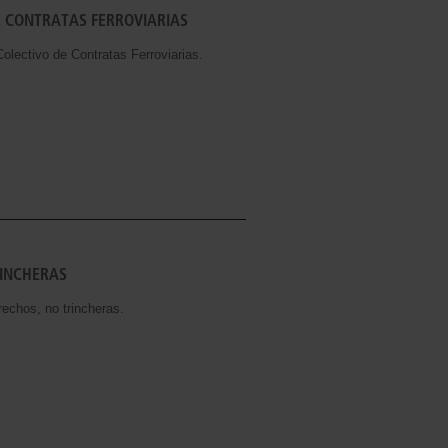
E CONTRATAS FERROVIARIAS
ctivo de Contratas Ferroviarias.
RINCHERAS
hos, no trincheras.