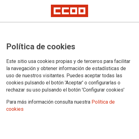
CCOO se moviliza por un
Política de cookies
ferrocarril público y con derechos
Un sistema ferroviario público, moderno y accesible garantiza la
Este sitio usa cookies propias y de terceros para facilitar
cohesión territorial, impulsa el desarrollo económico y favorece una
la navegación y obtener información de estadísticas de
movilidad sostenible
uso de nuestros visitantes. Puedes aceptar todas las
Defender el ferrocarril público, con empleo digno y condiciones laborales
justas, es defender la calidad democrática y el bienestar de toda la
cookies pulsando el botón 'Aceptar' o configurarlas o
ciudadanía
rechazar su uso pulsando el botón 'Configurar cookies'
Para más información consulta nuestra
Política de
28/10/2025.
cookies