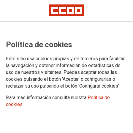
Política de cookies
Este sitio usa cookies propias y de terceros para facilitar
la navegación y obtener información de estadísticas de
uso de nuestros visitantes. Puedes aceptar todas las
cookies pulsando el botón 'Aceptar' o configurarlas o
rechazar su uso pulsando el botón 'Configurar cookies'
Para más información consulta nuestra
Política de
CCOO lamenta el fallecimiento de un trabajador en
cookies
la Base de Mantenimiento de Renfe en Villaverde y
exige una investigación exhaustiva
Nuestras más sinceras condolencias a la familia, amistades y
compañeros y compañeras del trabajador fallecido en estas trágicas
circunstancias y todo nuestro apoyo y nuestros deseos de pronta