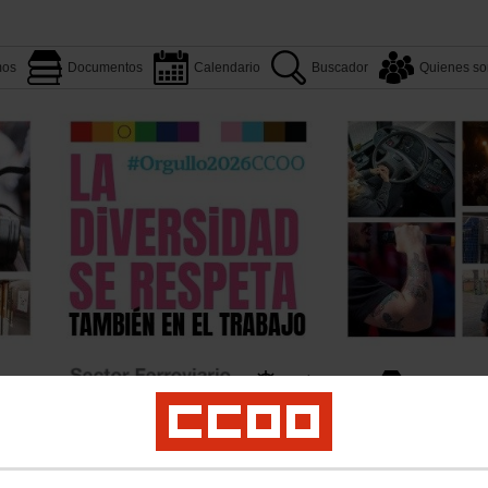
mos
Documentos
Calendario
Buscador
Quienes s
Aquí estamos
Documentos
Quienes somos
Convenios
os
Atención al cliente
Contratas Ferroviarias
Servicios a Bordo
Logirail
Priv