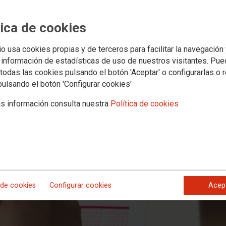
ocurrido en las pruebas de ingreso
tica de cookies
recabar el criterio de la Abogacía d
io usa cookies propias y de terceros para facilitar la navegación
 información de estadísticas de uso de nuestros visitantes. Pu
n debía adoptarse con el máximo rigor jurídico y sobre la base de toda la in
so de selección
todas las cookies pulsando el botón 'Aceptar' o configurarlas o 
 que correspondan
pulsando el botón 'Configurar cookies'
s información consulta nuestra
Política de cookies
 de cookies
Configurar cookies
Acep