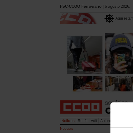
FSC-CCOO Ferroviario
| 6 agosto 2026.
Aquí esta
Noticias
Renfe
Adif
Autonómicos
Metr
Noticias