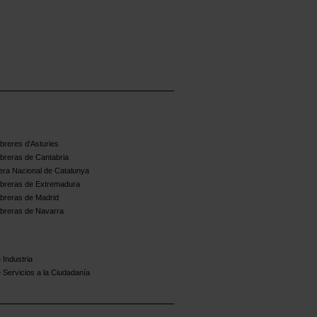
reres d'Asturies
breras de Cantabria
ra Nacional de Catalunya
breras de Extremadura
breras de Madrid
breras de Navarra
 Industria
 Servicios a la Ciudadanía