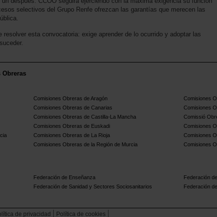
y un después. CCOO seguirá ejerciendo con la máxima exigencia su función
rocesos selectivos del Grupo Renfe ofrezcan las garantías que merecen las
ública.
resolver esta convocatoria: exige aprender de lo ocurrido y adoptar las
suceder.
s Obreras
Comisiones Obreras de Aragón
Comisiones Ob
Comisiones Obreras de Canarias
Comisiones O
Comisiones Obreras de Castilla-La Mancha
Comissió Obre
Comisiones Obreras de Euskadi
Comisiones O
cia
Comisiones Obreras de La Rioja
Comisiones O
Comisiones Obreras de la Región de Murcia
Comisiones O
Federación de Enseñanza
Federación de
Federación de Sanidad y Sectores Sociosanitarios
Federación de
lítica de privacidad
Política de cookies