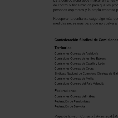
Esta convocatoria debe marcar un antes 
de control y fiscalización para que los p
personas aspirantes y la propia empresa p
Recuperar la confianza exige algo más que 
medidas necesarias para que no vuelva a 
Confederación Sindical de Comisione
Territorios
Comisiones Obreras de Andalucía
Comissions Obreres de les Illes Balears
Comisiones Obreras de Castilla y León
Comisiones Obreras de Ceuta
Sindicato Nacional de Comisions Obreiras de Gali
Comisiones Obreras de Melilla
Comissions Obreres del Paìs Valenciá
Federaciones
Comisiones Obreras del Hábitat
Federación de Pensionistas
Federación de Servicios
Mapa de la web
Contacta
Aviso legal
Po