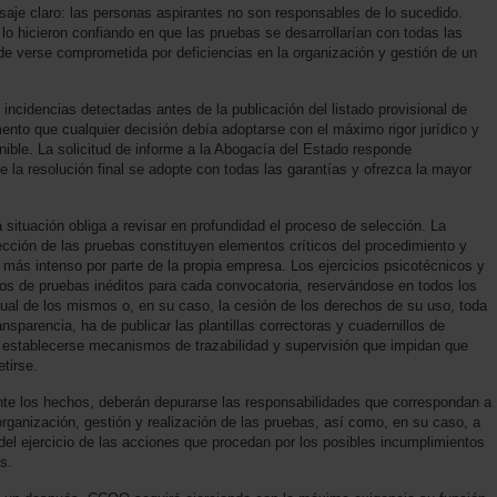
e claro: las personas aspirantes no son responsables de lo sucedido.
lo hicieron confiando en que las pruebas se desarrollarían con todas las
de verse comprometida por deficiencias en la organización y gestión de un
cidencias detectadas antes de la publicación del listado provisional de
ento que cualquier decisión debía adoptarse con el máximo rigor jurídico y
nible. La solicitud de informe a la Abogacía del Estado responde
e la resolución final se adopte con todas las garantías y ofrezca la mayor
 situación obliga a revisar en profundidad el proceso de selección. La
ección de las pruebas constituyen elementos críticos del procedimiento y
 más intenso por parte de la propia empresa. Los ejercicios psicotécnicos y
s de pruebas inéditos para cada convocatoria, reservándose en todos los
tual de los mismos o, en su caso, la cesión de los derechos de su uso, toda
nsparencia, ha de publicar las plantillas correctoras y cuadernillos de
establecerse mecanismos de trazabilidad y supervisión que impidan que
tirse.
te los hechos, deberán depurarse las responsabilidades que correspondan a
rganización, gestión y realización de las pruebas, así como, en su caso, a
 del ejercicio de las acciones que procedan por los posibles incumplimientos
s.