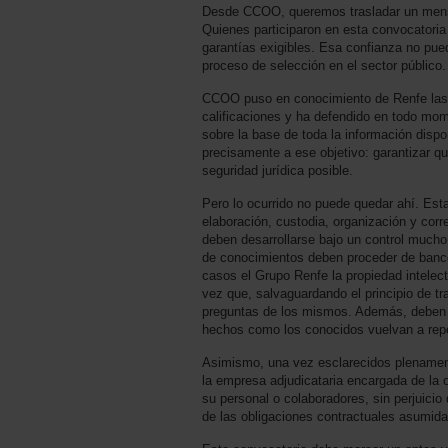
Desde CCOO, queremos trasladar un mensaj
Quienes participaron en esta convocatoria 
garantías exigibles. Esa confianza no pue
proceso de selección en el sector público.
CCOO puso en conocimiento de Renfe las in
calificaciones y ha defendido en todo mom
sobre la base de toda la información dispo
precisamente a ese objetivo: garantizar qu
seguridad jurídica posible.
Pero lo ocurrido no puede quedar ahí. Esta
elaboración, custodia, organización y corr
deben desarrollarse bajo un control mucho
de conocimientos deben proceder de banco
casos el Grupo Renfe la propiedad intelec
vez que, salvaguardando el principio de tra
preguntas de los mismos. Además, deben 
hechos como los conocidos vuelvan a repe
Asimismo, una vez esclarecidos plenamen
la empresa adjudicataria encargada de la o
su personal o colaboradores, sin perjuicio
de las obligaciones contractuales asumida