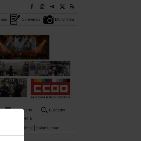
omos
Convenios
Multimedia
Calendario
Buscador
Multimedia
ados
Internacional
Salud Laboral