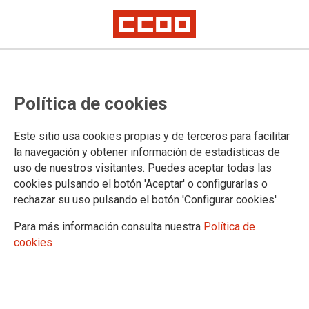
La gravedad de lo ocurrido en las
Política de cookies
pruebas de ingreso de Operador
Comercial obliga a recabar el
Este sitio usa cookies propias y de terceros para facilitar
criterio de la Abogacía del Estado
la navegación y obtener información de estadísticas de
uso de nuestros visitantes. Puedes aceptar todas las
CCOO ha defendido que cualquier decisión debía adoptarse con el
cookies pulsando el botón 'Aceptar' o configurarlas o
máximo rigor jurídico y sobre la base de toda la información disponible
rechazar su uso pulsando el botón 'Configurar cookies'
Hay que revisar en profundidad el proceso de selección
Deben depurarse las responsabilidades que correspondan
Para más información consulta nuestra
Política de
cookies
30/06/2026.