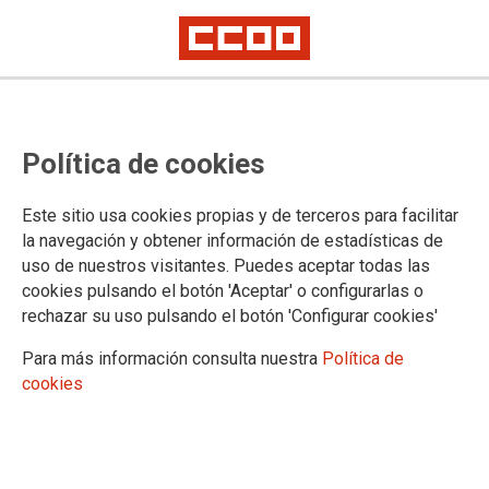
#Orgullo2026CCOO
La diversidad se respeta, también
Política de cookies
en el trabajo
Este sitio usa cookies propias y de terceros para facilitar
la navegación y obtener información de estadísticas de
Manifiesto de FSC-CCOO con motivo de la celebración este
uso de nuestros visitantes. Puedes aceptar todas las
mes de junio del Orgullo LGTBI+.
cookies pulsando el botón 'Aceptar' o configurarlas o
23/06/2026.
rechazar su uso pulsando el botón 'Configurar cookies'
Para más información consulta nuestra
Política de
cookies