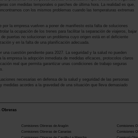
ajeras con medidas temporales o parches de última hora. La realidad es que,
 encontrarnos con los mismos problemas cuando las temperaturas extremas
e por la empresa vuelven a poner de manifiesto esta falta de soluciones
lar la ocupación de los trenes para facilitar la separación de viajeros, bajar
a de puertas no solucionan un problema cuyo origen está en el deficiente
ación y en la falta de una planificación adecuada.
er una cuestión pendiente para 2027. La seguridad y la salud no pueden
a la empresa la adopción inmediata de medidas eficaces, protocolos claros
icación real que permita garantizar unas condiciones de trabajo seguras
s.
uaciones necesarias en defensa de la salud y seguridad de las personas
 y medidas acordes a la gravedad de una situación que lleva demasiado
s Obreras
Comisiones Obreras de Aragón
Comisiones Ob
Comisiones Obreras de Canarias
Comisiones O
Comisiones Obreras de Castilla-La Mancha
Comissió Obre