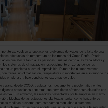
mperaturas, vuelven a repetirse los problemas derivados de la falta de una
diciones adecuadas de temperatura en los trenes del Grupo Renfe. Desde
uación que afecta tanto a las personas usuarias como a las trabajadoras y
s en los sistemas de climatización, especialmente en zonas donde las
o son un problema nuevo ni imprevisible. Durante los últimos veranos,
 con trenes sin climatización, temperaturas insoportables en el interior de los
idas en plena vía bajo condiciones extremas de calor.
ado verano, desde CCOO, trasladamos nuevamente la problemática en los
exigiendo actuaciones concretas que permitieran afrontar esta situación con
aña estival. Sin embargo, las medidas presentadas por la empresa en marzo
evisión. Muchas de las actuaciones planteadas tenían como horizonte de
s pocas medidas previstas para este verano resultaban claramente
eal al problema. No se puede abordar una situación que afecta a la seguridad