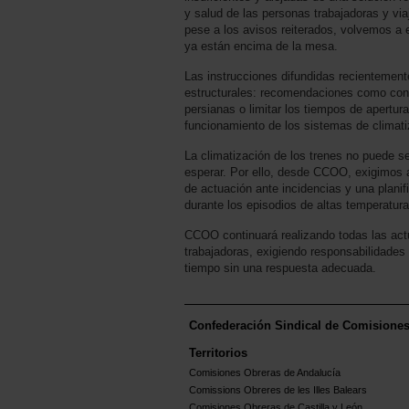
y salud de las personas trabajadoras y vi
pese a los avisos reiterados, volvemos a
ya están encima de la mesa.
Las instrucciones difundidas recientement
estructurales: recomendaciones como contro
persianas o limitar los tiempos de apertur
funcionamiento de los sistemas de climatiz
La climatización de los trenes no puede s
esperar. Por ello, desde CCOO, exigimos 
de actuación ante incidencias y una planif
durante los episodios de altas temperatura
CCOO continuará realizando todas las act
trabajadoras, exigiendo responsabilidades
tiempo sin una respuesta adecuada.
Confederación Sindical de Comisione
Territorios
Comisiones Obreras de Andalucía
Comissions Obreres de les Illes Balears
Comisiones Obreras de Castilla y León