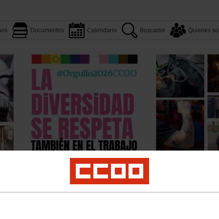
mos
Documentos
Calendario
Buscador
Quienes s
Aquí estamos
Documentos
Quienes somos
Convenios
os
Atención al cliente
Contratas Ferroviarias
Servicios a Bordo
Logirail
Priv