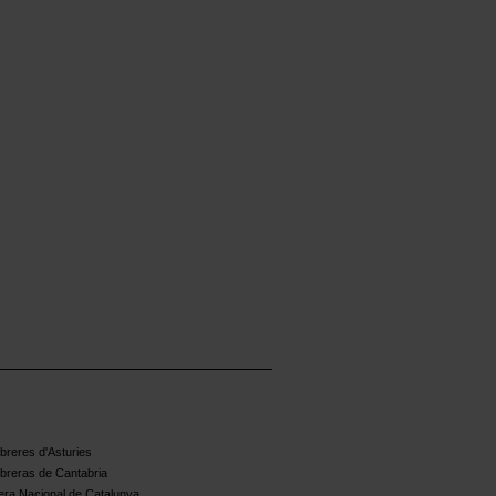
reres d'Asturies
breras de Cantabria
ra Nacional de Catalunya