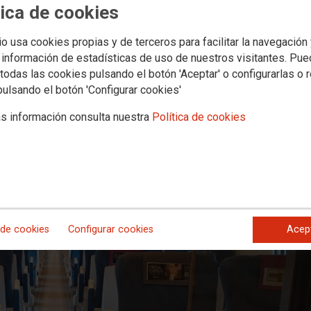
tica de cookies
alta de medidas reales ante los pr
io usa cookies propias y de terceros para facilitar la navegación
s trenes
 información de estadísticas de uso de nuestros visitantes. Pu
todas las cookies pulsando el botón 'Aceptar' o configurarlas o 
fecta a la seguridad y salud de las personas trabajadoras y viajeras con me
pulsando el botón 'Configurar cookies'
ediata de medidas eficaces, protocolos claros de actuación ante incidencias 
seguras durante los episodios de altas temperaturas
s información consulta nuestra
Política de cookies
 de cookies
Configurar cookies
Acep