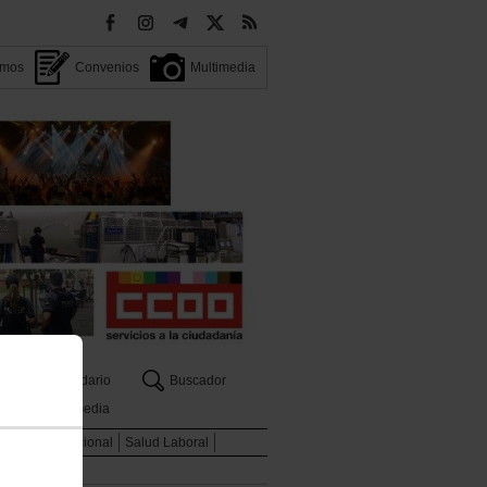
omos
Convenios
Multimedia
Calendario
Buscador
Multimedia
ados
Internacional
Salud Laboral