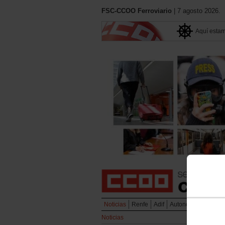
FSC-CCOO Ferroviario
| 7 agosto 2026.
Aquí esta
Noticias
Renfe
Adif
Autonómicos
Metr
Noticias