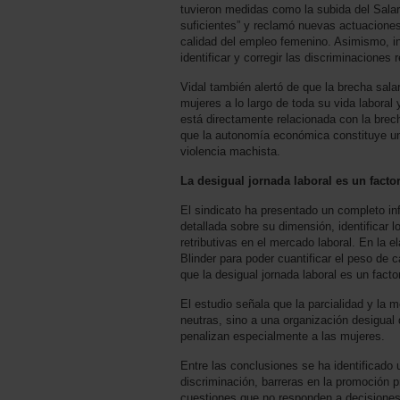
tuvieron medidas como la subida del Salari
suficientes” y reclamó nuevas actuaciones 
calidad del empleo femenino. Asimismo, ins
identificar y corregir las discriminaciones r
Vidal también alertó de que la brecha sal
mujeres a lo largo de toda su vida laboral 
está directamente relacionada con la brec
que la autonomía económica constituye un
violencia machista.
La desigual jornada laboral es un factor
El sindicato ha presentado un completo inf
detallada sobre su dimensión, identificar 
retributivas en el mercado laboral. En la
Blinder para poder cuantificar el peso de 
que la desigual jornada laboral es un facto
El estudio señala que la parcialidad y la 
neutras, sino a una organización desigual
penalizan especialmente a las mujeres.
Entre las conclusiones se ha identificado
discriminación, barreras en la promoción p
cuestiones que no responden a decisiones