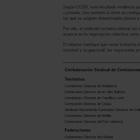
Según CCOO, este resultado evidencia que 
o jornada, sino también a cómo se configur
los que se asignan determinados pluses 
Por ello, el sindicato reclama reforzar las
avanzar en la negociación colectiva como 
El informe concluye que cerrar la brecha s
sectorial y ocupacional, las trayectorias p
Confederación Sindical de Comisione
Territorios
Comisiones Obreras de Andalucía
Comissions Obreres de les Illes Balears
Comisiones Obreras de Castilla y León
Comisiones Obreras de Ceuta
Sindicato Nacional de Comisions Obreiras de Gali
Comisiones Obreras de Melilla
Comissions Obreres del Paìs Valenciá
Federaciones
Comisiones Obreras del Hábitat