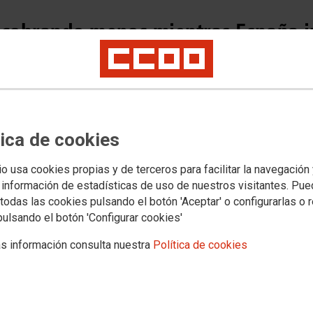
 cobrando menos mientras España i
ás transparencia a los salarios
os componentes de la brecha salarial de género y exige la convocatoria de l
encia salarial
tica de cookies
io usa cookies propias y de terceros para facilitar la navegación
 información de estadísticas de uso de nuestros visitantes. Pu
todas las cookies pulsando el botón 'Aceptar' o configurarlas o 
pulsando el botón 'Configurar cookies'
s información consulta nuestra
Política de cookies