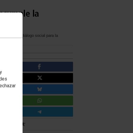
ncumple la
a mesa del diálogo social para la
 y
edes
rechazar