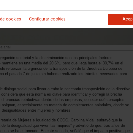
 de cookies
Configurar cookies
Acep
alarial
regación sectorial y la discriminación son los principales factores
e mantiene en una media del 20,6%, pero que llega hasta el 30,7% en el
lo refuerzan la urgencia de la transposición de la Directiva Europea de
aba el pasado 7 de junio sin haberse realizado los trámites necesarios para
álogo social para llevar a cabo la necesaria transposición de la directiva
considera que esta norma es clave para identificar y corregir la brecha
las diferencias retributivas dentro de las empresas, conocer qué conceptos
se asignan, especialmente en materia de complementos salariales, donde se
s desigualdades entre mujeres y hombres.
ecretaria de Mujeres e Igualdad de CCOO, Carolina Vidal, subrayó que la
 de la desigualdad que viven las mujeres” y advirtió de que, tras años de
censo se ha estancado. En este sentido, señaló que el impacto positivo que