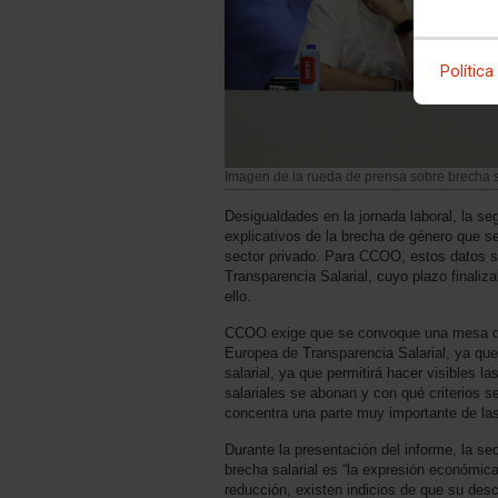
Política
Imagen de la rueda de prensa sobre brecha s
Desigualdades en la jornada laboral, la seg
explicativos de la brecha de género que s
sector privado. Para CCOO, estos datos so
Transparencia Salarial, cuyo plazo finaliz
ello.
CCOO exige que se convoque una mesa de di
Europea de Transparencia Salarial, ya que 
salarial, ya que permitirá hacer visibles 
salariales se abonan y con qué criterios 
concentra una parte muy importante de la
Durante la presentación del informe, la s
brecha salarial es “la expresión económica
reducción, existen indicios de que su des