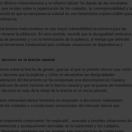
o Mínimo Interprofesional y la reforma laboral “ha dejado de dar resultados
que incidan sobre la organización de los cuidados, la corresponsabilidad y l
istió en que la transparencia salarial es una herramienta imprescindible para
etributivas.
arial termina traduciéndose en una mayor vulnerabilidad económica para las
y durante la jubilación. En este sentido, recordó que la desigualdad retributiva
ha de pensiones y con la feminización de la pobreza, al tiempo que defendió
a herramienta fundamental para combatir situaciones de dependencia y
 decisivo en la brecha salarial
orme sobre la brecha de género, gracias al que se permite ofrecer una visión
los factores que la explican y cómo se desarrollan las desigualdades
 elaboración del documento se ha incorporado una descomposición Oaxaca-
cada uno de estos factores en la brecha salarial y que ha puesto de manifiesto
r decisivo en más de la mitad de la brecha en el sector privado.
menor intensidad laboral femenina no responden a decisiones individuales
 de los cuidados y a condiciones estructurales del mercado laboral que
 un importante componente “no explicado”, asociado a posibles situaciones de
rofesional y penalizaciones derivadas de la maternidad y los cuidados,
 libremente adoptadas por las mujeres sino que son fruto de condiciones