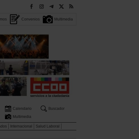
omos
Convenios
Multimedia
Calendario
Buscador
Multimedia
ados
Internacional
Salud Laboral