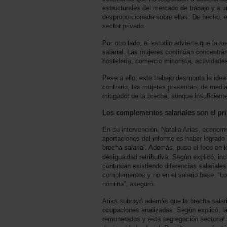
estructurales del mercado de trabajo y a 
desproporcionada sobre ellas. De hecho, es
sector privado.
Por otro lado, el estudio advierte que la 
salarial. Las mujeres continúan concentr
hostelería, comercio minorista, actividades
Pese a ello, este trabajo desmonta la idea
contrario, las mujeres presentan, de medi
mitigador de la brecha, aunque insuficiente
Los complementos salariales son el pr
En su intervención, Natalia Arias, econo
aportaciones del informe es haber logrado i
brecha salarial. Además, puso el foco en
desigualdad retributiva. Según explicó, in
continúan existiendo diferencias salariale
complementos y no en el salario base. “Lo
nómina”, aseguró.
Arias subrayó además que la brecha salari
ocupaciones analizadas. Según explicó, l
remunerados y esta segregación sectorial 