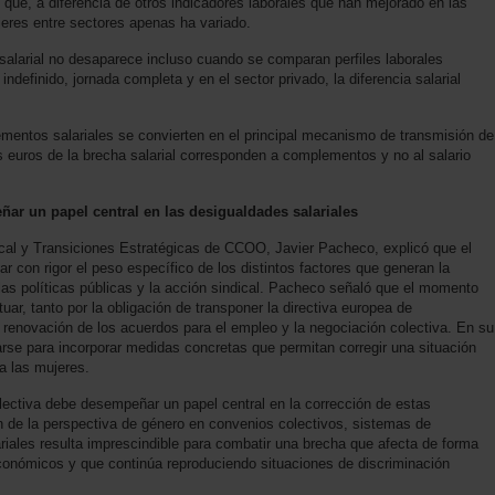
ó que, a diferencia de otros indicadores laborales que han mejorado en las
jeres entre sectores apenas ha variado.
salarial no desaparece incluso cuando se comparan perfiles laborales
ndefinido, jornada completa y en el sector privado, la diferencia salarial
mentos salariales se convierten en el principal mecanismo de transmisión de
es euros de la brecha salarial corresponden a complementos y no al salario
ar un papel central en las desigualdades salariales
dical y Transiciones Estratégicas de CCOO, Javier Pacheco, explicó que el
ar con rigor el peso específico de los distintos factores que generan la
r las políticas públicas y la acción sindical. Pacheco señaló que el momento
uar, tanto por la obligación de transponer la directiva europea de
a renovación de los acuerdos para el empleo y la negociación colectiva. En su
se para incorporar medidas concretas que permitan corregir una situación
ia las mujeres.
lectiva debe desempeñar un papel central en la corrección de estas
ón de la perspectiva de género en convenios colectivos, sistemas de
lariales resulta imprescindible para combatir una brecha que afecta de forma
económicos y que continúa reproduciendo situaciones de discriminación