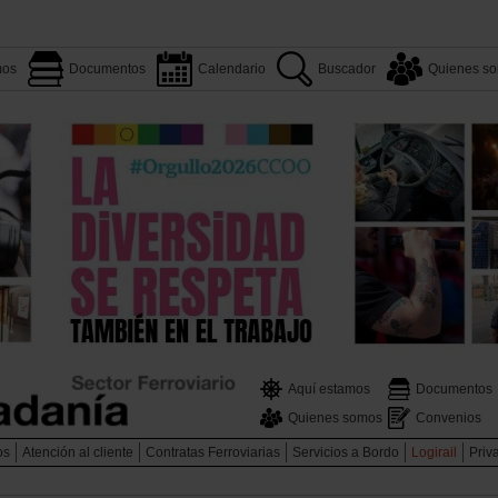
mos
Documentos
Calendario
Buscador
Quienes s
Aquí estamos
Documentos
Quienes somos
Convenios
os
Atención al cliente
Contratas Ferroviarias
Servicios a Bordo
Logirail
Priv