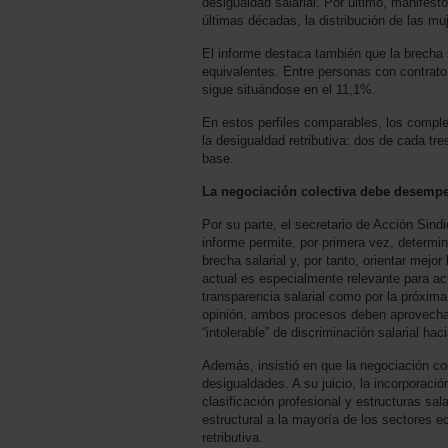
desigualdad salarial. Por último, manifest
últimas décadas, la distribución de las mu
El informe destaca también que la brecha 
equivalentes. Entre personas con contrato i
sigue situándose en el 11,1%.
En estos perfiles comparables, los comple
la desigualdad retributiva: dos de cada tr
base.
La negociación colectiva debe desempeñ
Por su parte, el secretario de Acción Sin
informe permite, por primera vez, determin
brecha salarial y, por tanto, orientar mejo
actual es especialmente relevante para act
transparencia salarial como por la próxim
opinión, ambos procesos deben aprovechar
“intolerable” de discriminación salarial hac
Además, insistió en que la negociación co
desigualdades. A su juicio, la incorporaci
clasificación profesional y estructuras sa
estructural a la mayoría de los sectores 
retributiva.