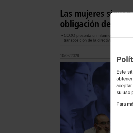
Las mujeres siguen
obligación de dar m
CCOO presenta un informe que desgrana l
transposición de la directiva de transpar
10/06/2026.
Polí
Este sit
obtener
aceptar 
su uso 
Para má