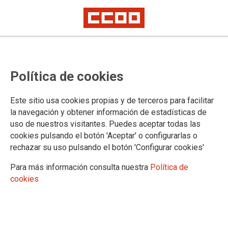
CCOO en el Comité Director de la
Política de cookies
Sección Ferroviaria de ETF
El 27 de mayo se celebró en Tiflis (Georgia) Patricia Lauder García salió
Este sitio usa cookies propias y de terceros para facilitar
elegida por unanimidad como representante de las mujeres, por lo que
la navegación y obtener información de estadísticas de
también formará parte del Comité de Mujeres de la ETF
uso de nuestros visitantes. Puedes aceptar todas las
Este nombramiento supone la vuelta de CCOO a la dirección de la
sección
cookies pulsando el botón 'Aceptar' o configurarlas o
rechazar su uso pulsando el botón 'Configurar cookies'
10/06/2026.
Para más información consulta nuestra
Política de
cookies