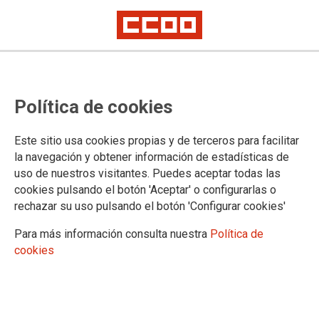
Artículo 7
La disputa de la IA en el mundo
Política de cookies
del trabajo
Este sitio usa cookies propias y de terceros para facilitar
la navegación y obtener información de estadísticas de
Entrevista a Henar Álvarez, catedrática de Derecho del
uso de nuestros visitantes. Puedes aceptar todas las
Trabajo en la Universidad de León.
cookies pulsando el botón 'Aceptar' o configurarlas o
26/05/2026.
rechazar su uso pulsando el botón 'Configurar cookies'
Para más información consulta nuestra
Política de
cookies