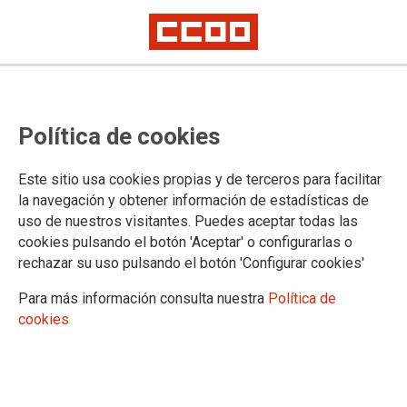
La plantilla del metro de Granada
Política de cookies
se moviliza ante el bloqueo del
convenio y la congelación salarial
Este sitio usa cookies propias y de terceros para facilitar
la navegación y obtener información de estadísticas de
uso de nuestros visitantes. Puedes aceptar todas las
El Comité de Empresa de AVANZA Metro Granada, del que
cookies pulsando el botón 'Aceptar' o configurarlas o
forma parte CCOO, se ha movilizado frente a la sede de la
rechazar su uso pulsando el botón 'Configurar cookies'
Junta de Andalucía en Granada propietaria del Metropolitano
de Granada, para denunciar la situación de bloqueo en la
Para más información consulta nuestra
Política de
negociación del Convenio Colectivo, derivada de la falta de
cookies
avances por parte de la dirección de la empresa, pese a los
resultados económicos positivos registrados por el
Metropolitano.
06/05/2026.