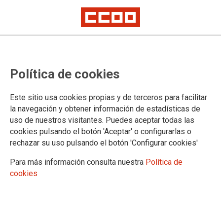
La plantilla del metro de Granada
Política de cookies
se moviliza ante el bloqueo del
convenio y la congelación salarial
Este sitio usa cookies propias y de terceros para facilitar
la navegación y obtener información de estadísticas de
uso de nuestros visitantes. Puedes aceptar todas las
El Comité de Empresa de AVANZA Metro Granada, del que
cookies pulsando el botón 'Aceptar' o configurarlas o
forma parte CCOO, se ha movilizado frente a la sede de la
rechazar su uso pulsando el botón 'Configurar cookies'
Junta de Andalucía en Granada propietaria del Metropolitano
de Granada, para denunciar la situación de bloqueo en la
Para más información consulta nuestra
Política de
negociación del Convenio Colectivo, derivada de la falta de
cookies
avances por parte de la dirección de la empresa, pese a los
resultados económicos positivos registrados por el
Metropolitano.
06/05/2026.