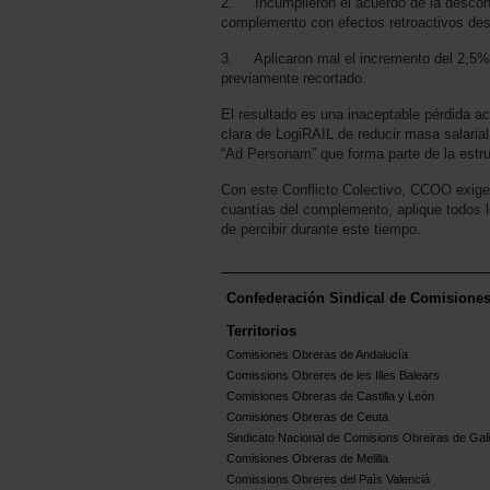
2. Incumplieron el acuerdo de la desconv
complemento con efectos retroactivos des
3. Aplicaron mal el incremento del 2,5% 
previamente recortado.
El resultado es una inaceptable pérdida a
clara de LogiRAIL de reducir masa salarial
“Ad Personam” que forma parte de la estruc
Con este Conflicto Colectivo, CCOO exige 
cuantías del complemento, aplique todos 
de percibir durante este tiempo.
Confederación Sindical de Comisione
Territorios
Comisiones Obreras de Andalucía
Comissions Obreres de les Illes Balears
Comisiones Obreras de Castilla y León
Comisiones Obreras de Ceuta
Sindicato Nacional de Comisions Obreiras de Gali
Comisiones Obreras de Melilla
Comissions Obreres del Paìs Valenciá