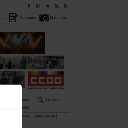
omos
Convenios
Multimedia
Calendario
Buscador
Multimedia
ados
Internacional
Salud Laboral