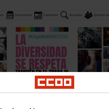
mos
Documentos
Calendario
Buscador
Quienes s
Aquí estamos
Documentos
Quienes somos
Convenios
os
Atención al cliente
Contratas Ferroviarias
Servicios a Bordo
Logirail
Priv