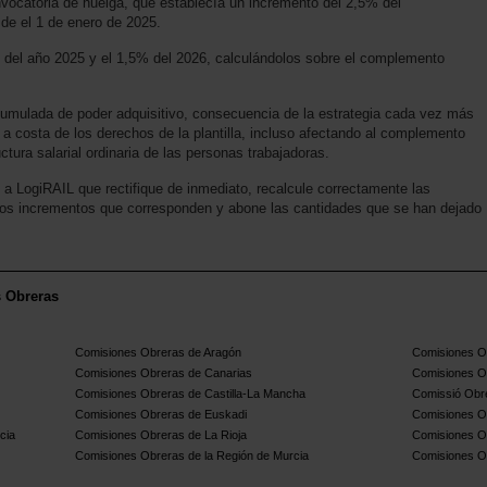
ocatoria de huelga, que establecía un incremento del 2,5% del
de el 1 de enero de 2025.
del año 2025 y el 1,5% del 2026, calculándolos sobre el complemento
cumulada de poder adquisitivo, consecuencia de la estrategia cada vez más
 a costa de los derechos de la plantilla, incluso afectando al complemento
tura salarial ordinaria de las personas trabajadoras.
a LogiRAIL que rectifique de inmediato, recalcule correctamente las
los incrementos que corresponden y abone las cantidades que se han dejado
s Obreras
Comisiones Obreras de Aragón
Comisiones Ob
Comisiones Obreras de Canarias
Comisiones O
Comisiones Obreras de Castilla-La Mancha
Comissió Obre
Comisiones Obreras de Euskadi
Comisiones O
cia
Comisiones Obreras de La Rioja
Comisiones O
Comisiones Obreras de la Región de Murcia
Comisiones O