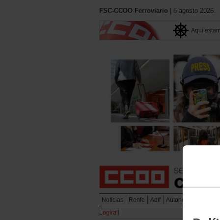
FSC-CCOO Ferroviario
| 6 agosto 2026.
Aquí esta
Noticias
Renfe
Adif
Autonómicos
Metr
Logirail