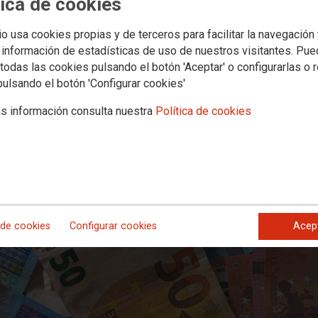
tica de cookies
nflicto Colectivo frente a LogiRAI
io usa cookies propias y de terceros para facilitar la navegación
 información de estadísticas de uso de nuestros visitantes. Pu
mediata del complemento “Ad perso
todas las cookies pulsando el botón 'Aceptar' o configurarlas o 
pulsando el botón 'Configurar cookies'
 a promover un Conflicto Colectivo por otra vulneración más de los derechos
inmediato, recalcule correctamente las cuantías del complemento, aplique to
s información consulta nuestra
Política de cookies
rabajadoras han dejado de percibir
 de cookies
Configurar cookies
Acep