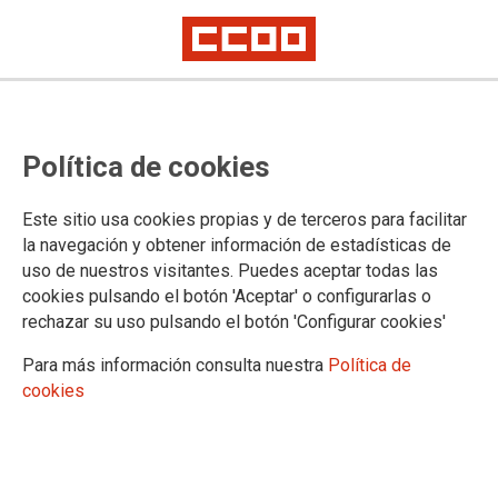
Artículo 7
"Todo lo que se haga en
Política de cookies
prevención es siempre
insuficiente"
Este sitio usa cookies propias y de terceros para facilitar
la navegación y obtener información de estadísticas de
uso de nuestros visitantes. Puedes aceptar todas las
En el marco del proyecto Artículo 7 y a unos días de la
cookies pulsando el botón 'Aceptar' o configurarlas o
celebración el 28 de abril del Día mundial de la seguridad y la
rechazar su uso pulsando el botón 'Configurar cookies'
salud en el trabajo, entrevistamos a Pedro Lara Lorente,
Para más información consulta nuestra
Política de
coordinador de Seguridad, Salud y Formación del Sector
cookies
Ferroviario de FSC-CCOO, para que explique la labor de las
delegadas y delegados de prevención.
23/04/2026.