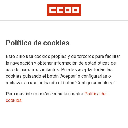
Las nuevas series 452-453, claves
Política de cookies
para la plantilla de Renfe
Ingeniería y Mantenimiento
Este sitio usa cookies propias y de terceros para facilitar
la navegación y obtener información de estadísticas de
El proyecto implica una transformación relevante del parque de
uso de nuestros visitantes. Puedes aceptar todas las
Cercanías con la incorporación de 201 nuevas unidades y una posible
redistribución de material
cookies pulsando el botón 'Aceptar' o configurarlas o
Supone una reorganización de las cargas de trabajo, dimensionar
rechazar su uso pulsando el botón 'Configurar cookies'
adecuadamente las plantillas en los talleres y la puesta en marcha de
nuevos talleres que absorberán parte de la actividad
Para más información consulta nuestra
Política de
CCOO exige el cumplimiento de una serie de garantías fundamentales
cookies
22/04/2026.