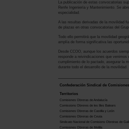
La publicación de estas convocatorias sup
Renfe Ingeniería y Mantenimiento. Se abre
especialidad.
A las resultas derivadas de la movilidad 
de plazas en otras convocatorias del Grup
Todo ello permitirá que la movilidad geogr
amplía de forma significativa las oportunid
Desde CCOO, aunque los acuerdos siempr
responde a reivindicaciones que venimos de
cumplimiento de lo pactado, asegurar la m
durante todo el desarrollo de la movilidad.
Confederación Sindical de Comisione
Territorios
Comisiones Obreras de Andalucía
Comissions Obreres de les Illes Balears
Comisiones Obreras de Castilla y León
Comisiones Obreras de Ceuta
Sindicato Nacional de Comisions Obreiras de Gali
Comisiones Obreras de Melilla