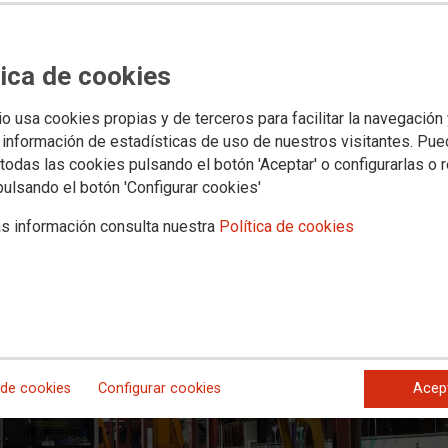
ocatorias de movilidad de 2026 en R
tica de cookies
io usa cookies propias y de terceros para facilitar la navegación
la de acercarse al domicilio, mejorar turnos o cambiar de especialidad
ar el cumplimiento de lo pactado, asegurar la máxima transparencia en el pr
 información de estadísticas de uso de nuestros visitantes. Pu
d
todas las cookies pulsando el botón 'Aceptar' o configurarlas o 
pulsando el botón 'Configurar cookies'
s información consulta nuestra
Política de cookies
 de cookies
Configurar cookies
Acep