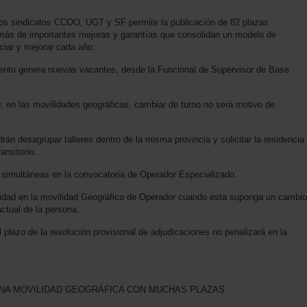
los sindicatos CCOO, UGT y SF permite la publicación de 82 plazas
demás de importantes mejoras y garantías que consolidan un modelo de
iar y mejorar cada año:
o genera nuevas vacantes, desde la Funcional de Supervisor de Base
en las movilidades geográficas, cambiar de turno no será motivo de
n desagrupar talleres dentro de la misma provincia y solicitar la residencia
ansitorio.
imultáneas en la convocatoria de Operador Especializado.
dad en la movilidad Geográfica de Operador cuando esta suponga un cambio
actual de la persona.
lazo de la resolución provisional de adjudicaciones no penalizará en la
UNA MOVILIDAD GEOGRÁFICA CON MUCHAS PLAZAS