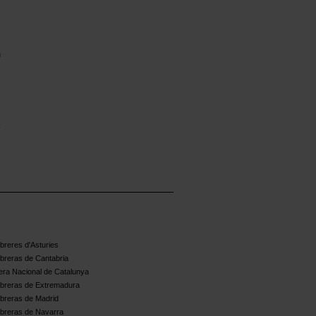
n
y
reres d'Asturies
breras de Cantabria
ra Nacional de Catalunya
breras de Extremadura
breras de Madrid
breras de Navarra