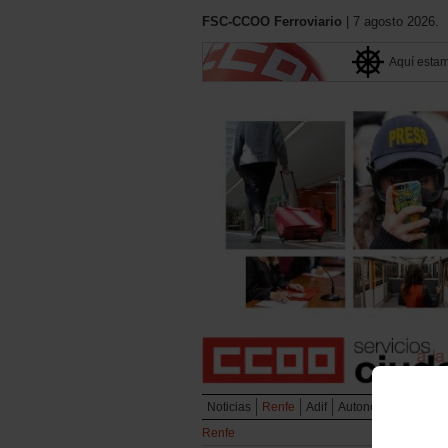
FSC-CCOO Ferroviario
| 7 agosto 2026.
Aquí esta
Noticias
Renfe
Adif
Autonómicos
Metr
Renfe