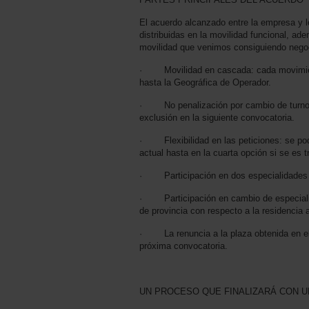
El acuerdo alcanzado entre la empresa y 
distribuidas en la movilidad funcional, a
movilidad que venimos consiguiendo negoc
· Movilidad en cascada: cada movimient
hasta la Geográfica de Operador.
· No penalización por cambio de turno: 
exclusión en la siguiente convocatoria.
· Flexibilidad en las peticiones: se podrá
actual hasta en la cuarta opción si se es tr
· Participación en dos especialidades s
· Participación en cambio de especiali
de provincia con respecto a la residencia 
· La renuncia a la plaza obtenida en el p
próxima convocatoria.
UN PROCESO QUE FINALIZARÁ CON 