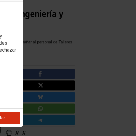
enfe Ingeniería y
 y
oceso y acompañar al personal de Talleres
edes
rechazar
tar