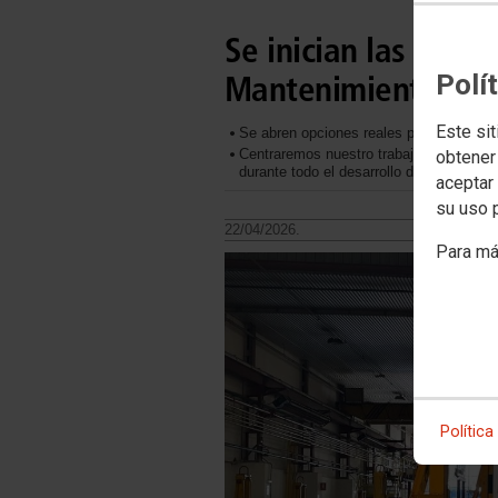
Se inician las conv
Polí
Mantenimiento
Este sit
Se abren opciones reales para la plantil
Centraremos nuestro trabajo en garantiz
obtener
durante todo el desarrollo de la movilida
aceptar 
su uso 
22/04/2026.
Para má
Política