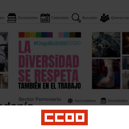
mos
Documentos
Calendario
Buscador
Quienes s
Aquí estamos
Documentos
Quienes somos
Convenios
os
Atención al cliente
Contratas Ferroviarias
Servicios a Bordo
Logirail
Priv