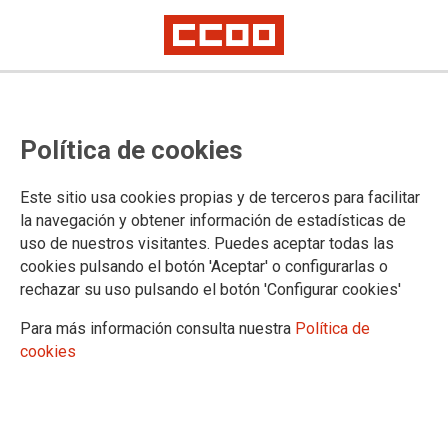
El Comité de Empresa de Metro
Política de cookies
de Málaga desconvoca los paros
de hoy tras un acercamiento en la
Este sitio usa cookies propias y de terceros para facilitar
negociación
la navegación y obtener información de estadísticas de
uso de nuestros visitantes. Puedes aceptar todas las
La representación de la plantilla decide suspender la jornada de huelga
cookies pulsando el botón 'Aceptar' o configurarlas o
para favorecer el diálogo con la empresa, aunque advierte de que el
rechazar su uso pulsando el botón 'Configurar cookies'
conflicto sigue abierto al no haberse alcanzado aún los mínimos
reivindicados
Para más información consulta nuestra
Política de
cookies
16/04/2026.