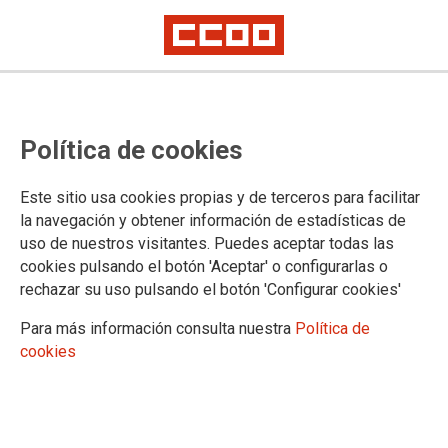
Visibilidad trans, dignidad y
Política de cookies
derechos también en el trabajo
El 31 de marzo se conmemora el Día Internacional de la Visibilidad
Este sitio usa cookies propias y de terceros para facilitar
Trans, una fecha para reconocer, visibilizar y celebrar la diversidad, pero
la navegación y obtener información de estadísticas de
también para reafirmar nuestro compromiso con la igualdad real en un
uso de nuestros visitantes. Puedes aceptar todas las
momento marcado por la inminente publicación del Protocolo de
acompañamiento a personas trans en el ámbito laboral
cookies pulsando el botón 'Aceptar' o configurarlas o
rechazar su uso pulsando el botón 'Configurar cookies'
31/03/2026.
Para más información consulta nuestra
Política de
cookies