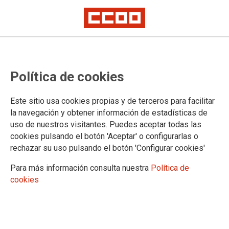
Avances en materia de seguridad
Política de cookies
en la Comisión de Seguimiento del
acuerdo de desconvocatoria de
Este sitio usa cookies propias y de terceros para facilitar
huelga
la navegación y obtener información de estadísticas de
uso de nuestros visitantes. Puedes aceptar todas las
CCOO encuentra prioritaria la puesta en marcha de las gestiones
cookies pulsando el botón 'Aceptar' o configurarlas o
necesarias para que las personas trabajadoras del Grupo Renfe
rechazar su uso pulsando el botón 'Configurar cookies'
encargadas del control de billetes en los trenes de Obligación de Servicio
Público puedan ejecutar las previsiones que en materia de autoridad
Para más información consulta nuestra
Política de
recoge la Ley de Movilidad Sostenible
Se han abordado los tiempos de conducción y la penosidad
cookies
Seguiremos vigilantes para que las medidas acordadas se desarrollen en
los plazos comprometidos, reforzando la seguridad ferroviaria y
mejorando las condiciones laborales de los trabajadores y trabajadoras
del sector