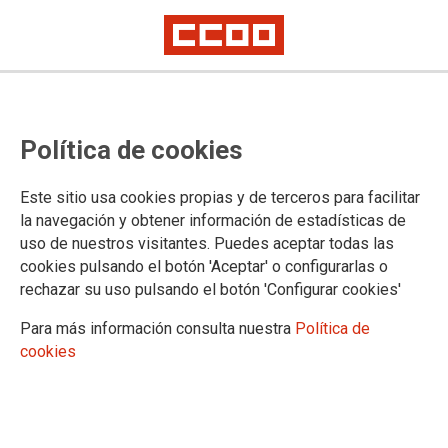
CCOO exige al Grupo Renfe
Política de cookies
soluciones ante los fallos en la
climatización de los trenes
Este sitio usa cookies propias y de terceros para facilitar
la navegación y obtener información de estadísticas de
El sindicato denuncia que esta problemática es consecuencia de una
uso de nuestros visitantes. Puedes aceptar todas las
política de mantenimiento externalizado que ha demostrado ser ineficaz
cookies pulsando el botón 'Aceptar' o configurarlas o
rechazar su uso pulsando el botón 'Configurar cookies'
02/07/2025.
Para más información consulta nuestra
Política de
cookies